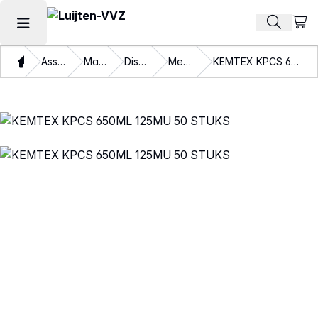
Beki
Zoek pr
Hoofdmenu openen
Thuis
Assortiment
Materialen
Disposables
Mengbekers
KEMTEX KPCS 650ML 125MU 50 STUKS