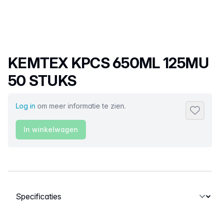
Productnaam
KEMTEX KPCS 650ML 125MU
50 STUKS
Log in
om meer informatie te zien.
Toevoeg
In winkelwagen
Selecteer een tabblad