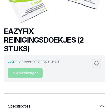
Productnaam
EAZYFIX
REINIGINGSDOEKJES (2
STUKS)
Log in
om meer informatie te zien.
Toevoeg
In winkelwagen
Selecteer een tabblad