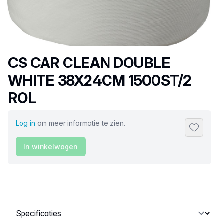
Productnaam
CS CAR CLEAN DOUBLE
WHITE 38X24CM 1500ST/2
ROL
Log in
om meer informatie te zien.
Toevoeg
In winkelwagen
Selecteer een tabblad