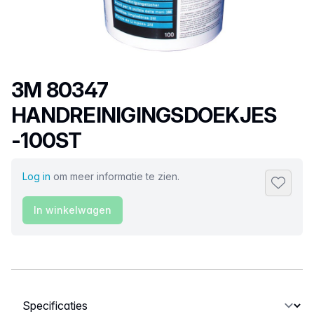
Productnaam
3M 80347
HANDREINIGINGSDOEKJES
-100ST
Log in
om meer informatie te zien.
Toevoeg
In winkelwagen
Selecteer een tabblad