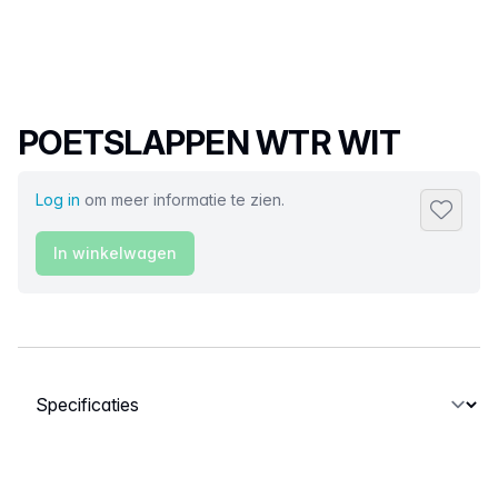
Productnaam
POETSLAPPEN WTR WIT
Log in
om meer informatie te zien.
Toevoeg
In winkelwagen
Selecteer een tabblad