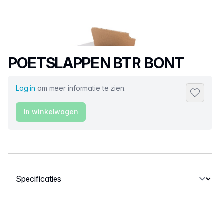
Productnaam
POETSLAPPEN BTR BONT
Log in
om meer informatie te zien.
Toevoeg
In winkelwagen
Selecteer een tabblad