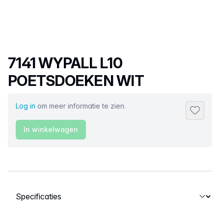
Productnaam
7141 WYPALL L10
POETSDOEKEN WIT
Log in
om meer informatie te zien.
Toevoeg
In winkelwagen
Selecteer een tabblad