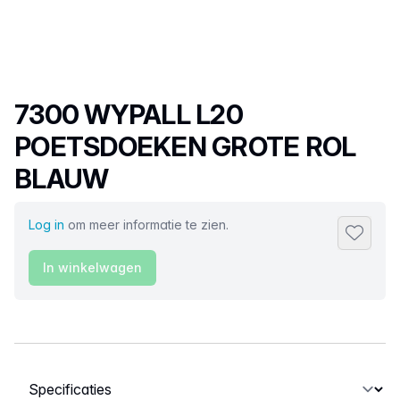
Productnaam
7300 WYPALL L20
POETSDOEKEN GROTE ROL
BLAUW
Log in
om meer informatie te zien.
Toevoeg
In winkelwagen
Selecteer een tabblad