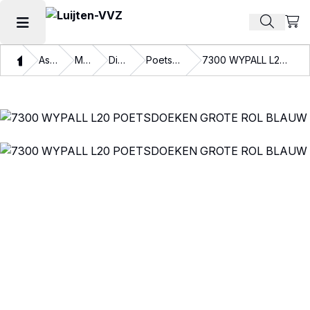
Beki
Zoek pr
Hoofdmenu openen
Thuis
Assortiment
Materialen
Disposables
Poetspapier en doeken
7300 WYPALL L20 POETSDOEKEN GROTE ROL BLAUW