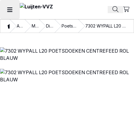
Beki
Zoek pr
Hoofdmenu openen
Thuis
Assortiment
Materialen
Disposables
Poetspapier en doeken
7302 WYPALL L20 POETSDOEKEN CENTREFEED ROL BLAUW