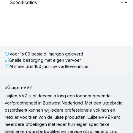
Selecteer een tabblad
Voor 16:00 besteld, morgen geleverd
Snelle bezorging met eigen vervoer
Al meer dan 100 jaar uw verfleverancier
Voettekst
Luijten-VVZ is al decennia lang een toonaangevende
verfgroothandel in Zuidwest Nederland. Met een uitgebreid
assortiment kunnen wij iedere professionele vakman en
retailer voorzien van de juiste producten. Luijten-VVZ kent
meerdere afdelingen met ieder hun eigen specifieke
kenmerken waarbij kwaliteit en service altijd leidend zijn.