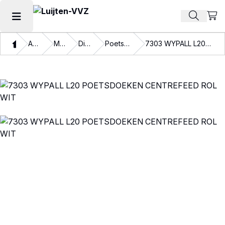
Beki
Zoek pr
Hoofdmenu openen
Thuis
Assortiment
Materialen
Disposables
Poetspapier en doeken
7303 WYPALL L20 POETSDOEKEN CENTREFEED ROL WIT