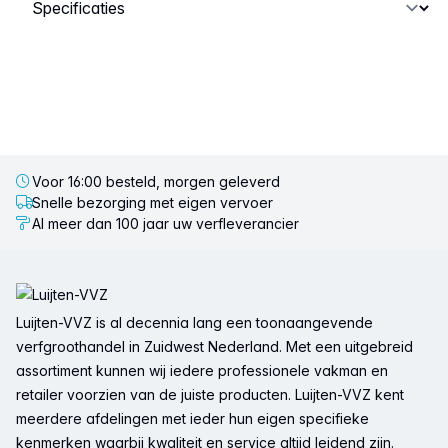
Selecteer een tabblad
Voor 16:00 besteld, morgen geleverd
Snelle bezorging met eigen vervoer
Al meer dan 100 jaar uw verfleverancier
Voettekst
Luijten-VVZ is al decennia lang een toonaangevende
verfgroothandel in Zuidwest Nederland. Met een uitgebreid
assortiment kunnen wij iedere professionele vakman en
retailer voorzien van de juiste producten. Luijten-VVZ kent
meerdere afdelingen met ieder hun eigen specifieke
kenmerken waarbij kwaliteit en service altijd leidend zijn.