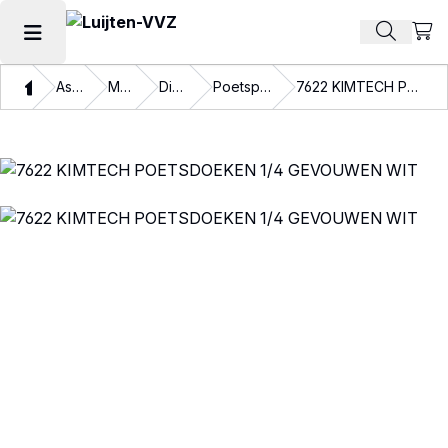
Beki
Zoek pr
Hoofdmenu openen
Thuis
Assortiment
Materialen
Disposables
Poetspapier en doeken
7622 KIMTECH POETSDOEKEN 1/4 GEVOUWEN WIT