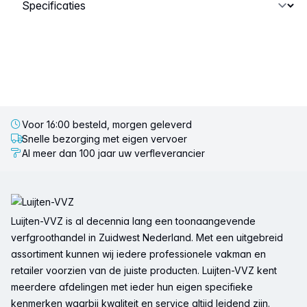
Selecteer een tabblad
Voor 16:00 besteld, morgen geleverd
Snelle bezorging met eigen vervoer
Al meer dan 100 jaar uw verfleverancier
Voettekst
Luijten-VVZ is al decennia lang een toonaangevende
verfgroothandel in Zuidwest Nederland. Met een uitgebreid
assortiment kunnen wij iedere professionele vakman en
retailer voorzien van de juiste producten. Luijten-VVZ kent
meerdere afdelingen met ieder hun eigen specifieke
kenmerken waarbij kwaliteit en service altijd leidend zijn.