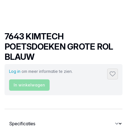
Productnaam
7643 KIMTECH
POETSDOEKEN GROTE ROL
BLAUW
Log in
om meer informatie te zien.
Toevoeg
In winkelwagen
Selecteer een tabblad