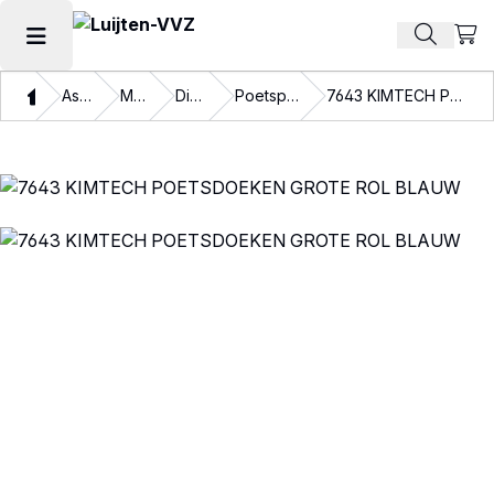
Beki
Zoek pr
Hoofdmenu openen
Thuis
Assortiment
Materialen
Disposables
Poetspapier en doeken
7643 KIMTECH POETSDOEKEN GROTE ROL BLAUW