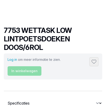
Productnaam
7753 WETTASK LOW
LINTPOETSDOEKEN
DOOS/6ROL
Log in
om meer informatie te zien.
Toevoeg
In winkelwagen
Selecteer een tabblad