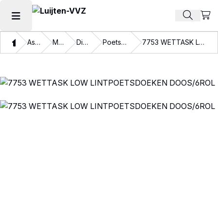
Beki
Zoek pr
Hoofdmenu openen
Thuis
Assortiment
Materialen
Disposables
Poetspapier en doeken
7753 WETTASK LOW LINTPOETSDOEKEN DOOS/6ROL