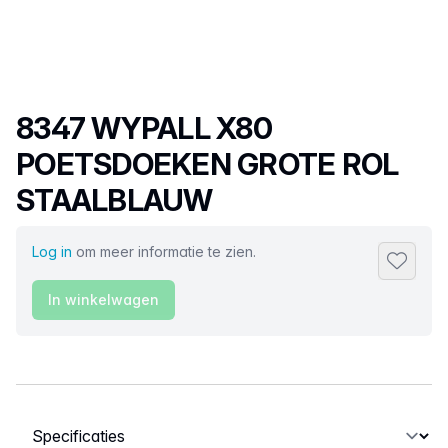
Productnaam
8347 WYPALL X80
POETSDOEKEN GROTE ROL
STAALBLAUW
Log in
om meer informatie te zien.
Toevoeg
In winkelwagen
Selecteer een tabblad