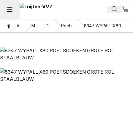
Beki
Zoek pr
Hoofdmenu openen
Thuis
Assortiment
Materialen
Disposables
Poetspapier en doeken
8347 WYPALL X80 POETSDOEKEN GROTE ROL STAALBLAUW