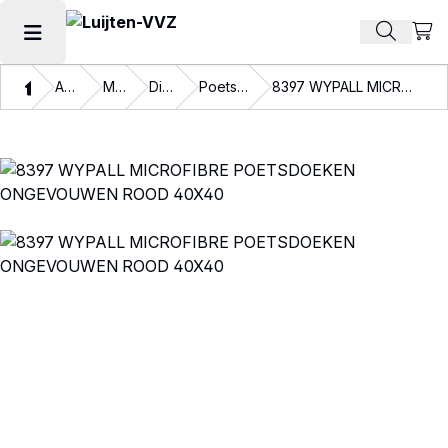
Beki
Zoek pr
Hoofdmenu openen
Thuis
Assortiment
Materialen
Disposables
Poetspapier en doeken
8397 WYPALL MICROFIBRE POETSDOEKEN ONGEVOUWEN ROOD 40X40