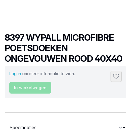
Productnaam
8397 WYPALL MICROFIBRE
POETSDOEKEN
ONGEVOUWEN ROOD 40X40
Log in
om meer informatie te zien.
Toevoeg
In winkelwagen
Selecteer een tabblad