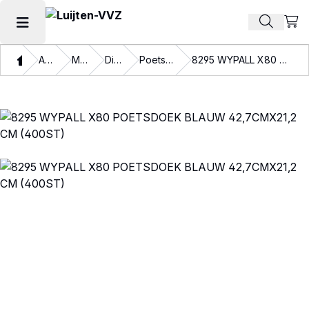
Beki
Zoek pr
Hoofdmenu openen
Thuis
Assortiment
Materialen
Disposables
Poetspapier en doeken
8295 WYPALL X80 POETSDOEK BLAUW 42,7CMX21,2 CM (400ST)