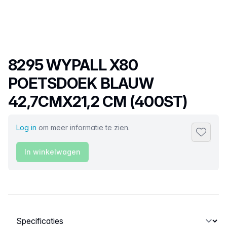
Productnaam
8295 WYPALL X80
POETSDOEK BLAUW
42,7CMX21,2 CM (400ST)
Log in
om meer informatie te zien.
Toevoeg
In winkelwagen
Selecteer een tabblad