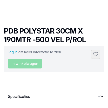
Productnaam
PDB POLYSTAR 30CM X
190MTR -500 VEL P/ROL
Log in
om meer informatie te zien.
Toevoeg
In winkelwagen
Selecteer een tabblad