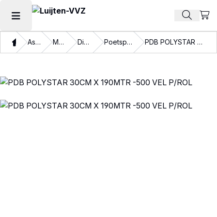
Beki
Zoek pr
Hoofdmenu openen
Thuis
Assortiment
Materialen
Disposables
Poetspapier en doeken
PDB POLYSTAR 30CM X 190MTR -500 VEL P/ROL