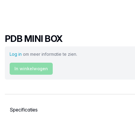
Productnaam
PDB MINI BOX
Log in
om meer informatie te zien.
In winkelwagen
Selecteer een tabblad