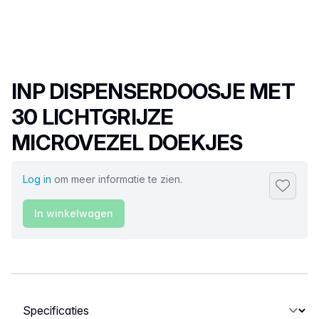
Productnaam
INP DISPENSERDOOSJE MET
30 LICHTGRIJZE
MICROVEZEL DOEKJES
Log in
om meer informatie te zien.
Toevoeg
In winkelwagen
Selecteer een tabblad