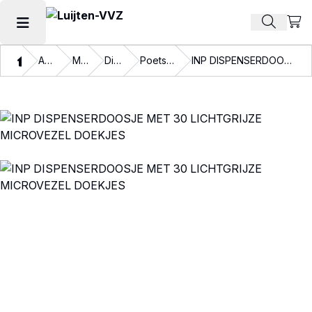
Beki
Zoek pr
Hoofdmenu openen
Thuis
Assortiment
Materialen
Disposables
Poetspapier en doeken
INP DISPENSERDOOSJE MET 30 LICHTGRIJZE MICROVEZEL DOEKJES