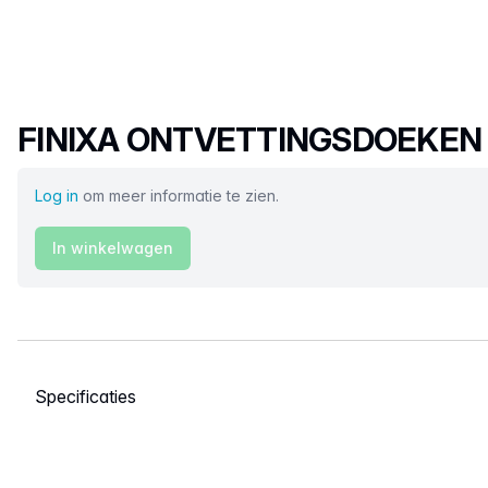
Productnaam
FINIXA ONTVETTINGSDOEKEN 
Log in
om meer informatie te zien.
In winkelwagen
Selecteer een tabblad