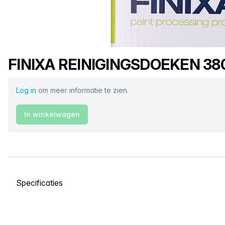
Productnaam
FINIXA REINIGINGSDOEKEN 3
Log in
om meer informatie te zien.
In winkelwagen
Selecteer een tabblad