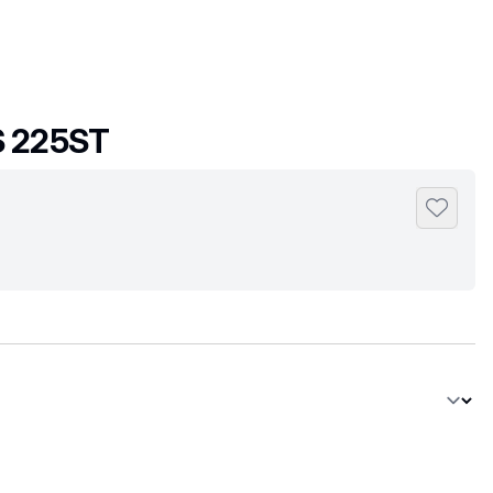
 225ST
Toevoeg