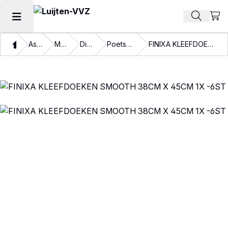
Beki
Zoek pr
Hoofdmenu openen
Thuis
Assortiment
Materialen
Disposables
Poetspapier en doeken
FINIXA KLEEFDOEKEN SMOOTH 38CM X 45CM 1X -6ST