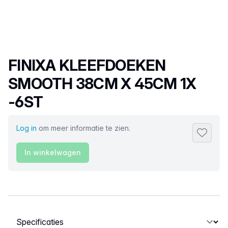
Productnaam
FINIXA KLEEFDOEKEN
SMOOTH 38CM X 45CM 1X
-6ST
Log in
om meer informatie te zien.
Toevoeg
In winkelwagen
Selecteer een tabblad