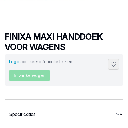
Productnaam
FINIXA MAXI HANDDOEK
VOOR WAGENS
Log in
om meer informatie te zien.
Toevoeg
In winkelwagen
Selecteer een tabblad