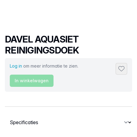
Productnaam
DAVEL AQUASIET
REINIGINGSDOEK
Log in
om meer informatie te zien.
Toevoeg
In winkelwagen
Selecteer een tabblad