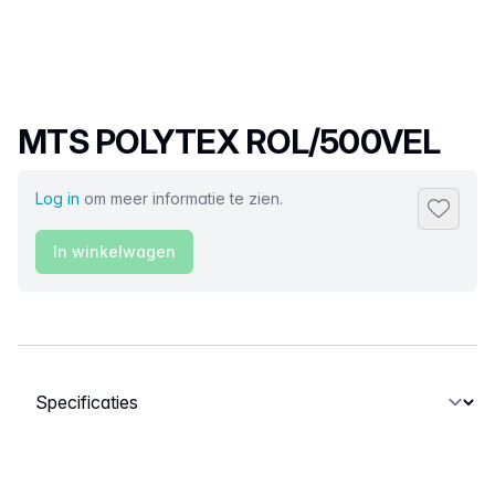
Productnaam
MTS POLYTEX ROL/500VEL
Log in
om meer informatie te zien.
Toevoeg
In winkelwagen
Selecteer een tabblad