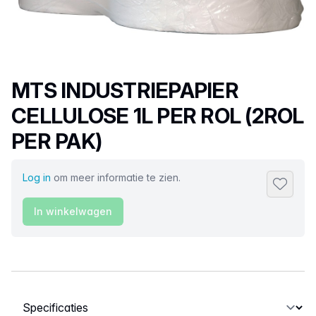
Productnaam
MTS INDUSTRIEPAPIER
CELLULOSE 1L PER ROL (2ROL
PER PAK)
Log in
om meer informatie te zien.
Toevoeg
In winkelwagen
Selecteer een tabblad