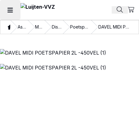
Beki
Zoek pr
Hoofdmenu openen
Thuis
Assortiment
Materialen
Disposables
Poetspapier en doeken
DAVEL MIDI POETSPAPIER 2L -450VEL