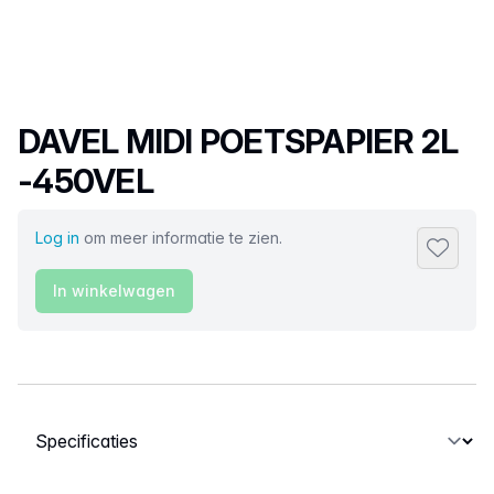
Productnaam
DAVEL MIDI POETSPAPIER 2L
-450VEL
Log in
om meer informatie te zien.
Toevoeg
In winkelwagen
Selecteer een tabblad