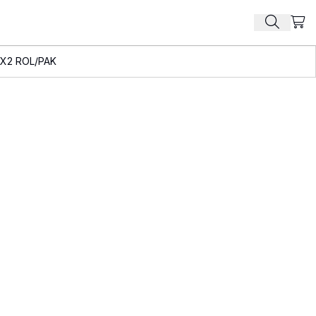
Beki
Zoek pr
X2 ROL/PAK