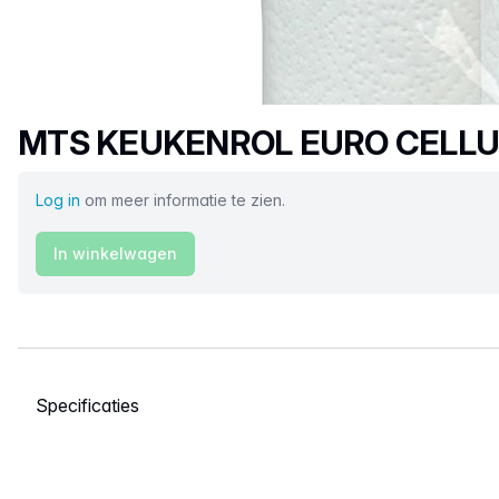
Productnaam
MTS KEUKENROL EURO CELLUL
Log in
om meer informatie te zien.
In winkelwagen
Selecteer een tabblad