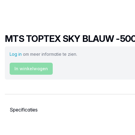
Productnaam
MTS TOPTEX SKY BLAUW -50
Log in
om meer informatie te zien.
In winkelwagen
Selecteer een tabblad