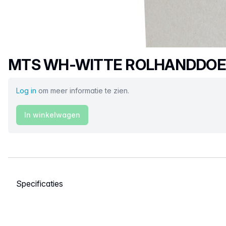
Productnaam
MTS WH-WITTE ROLHANDDOEK
Log in
om meer informatie te zien.
In winkelwagen
Selecteer een tabblad