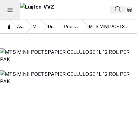
Beki
Zoek pr
Hoofdmenu openen
Thuis
Assortiment
Materialen
Disposables
Poetspapier en doeken
MTS MINII POETSPAPIER CELLULOSE 1L 12 ROL PER PAK