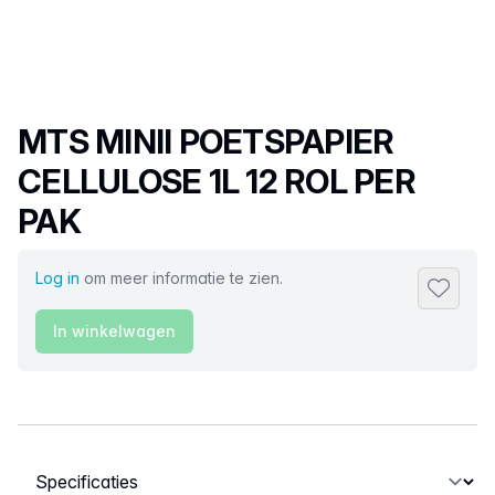
Productnaam
MTS MINII POETSPAPIER
CELLULOSE 1L 12 ROL PER
PAK
Log in
om meer informatie te zien.
Toevoeg
In winkelwagen
Selecteer een tabblad