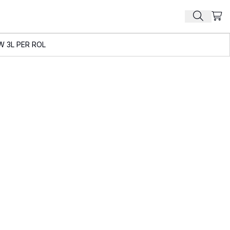
Beki
Zoek pr
W 3L PER ROL