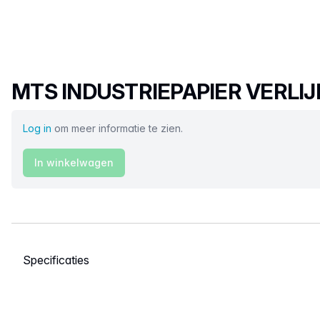
Productnaam
MTS INDUSTRIEPAPIER VERLI
Log in
om meer informatie te zien.
In winkelwagen
Selecteer een tabblad