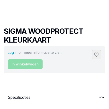
Productnaam
SIGMA WOODPROTECT
KLEURKAART
Log in
om meer informatie te zien.
Toevoeg
In winkelwagen
Selecteer een tabblad