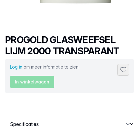
Productnaam
PROGOLD GLASWEEFSEL
LIJM 2000 TRANSPARANT
Log in
om meer informatie te zien.
Toevoeg
In winkelwagen
Selecteer een tabblad