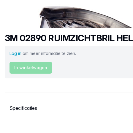
Productnaam
3M 02890 RUIMZICHTBRIL HE
Log in
om meer informatie te zien.
In winkelwagen
Selecteer een tabblad