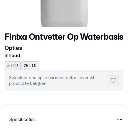
Productnaam
Finixa Ontvetter Op Waterbasis
Opties
Inhoud
5 LTR
25 LTR
Selecteer een optie om meer details over dit
Toevoeg
product te bekijken
Selecteer een tabblad