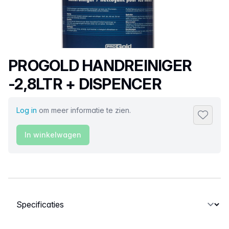
Productnaam
PROGOLD HANDREINIGER
-2,8LTR + DISPENCER
Log in
om meer informatie te zien.
Toevoeg
In winkelwagen
Selecteer een tabblad