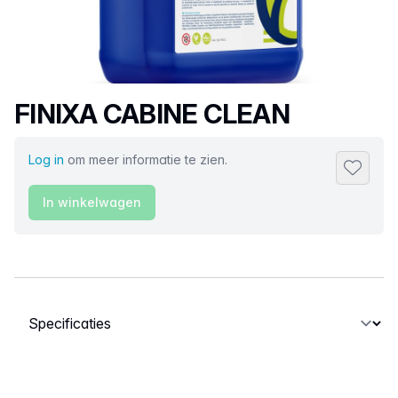
Productnaam
FINIXA CABINE CLEAN
Log in
om meer informatie te zien.
Toevoeg
In winkelwagen
Selecteer een tabblad