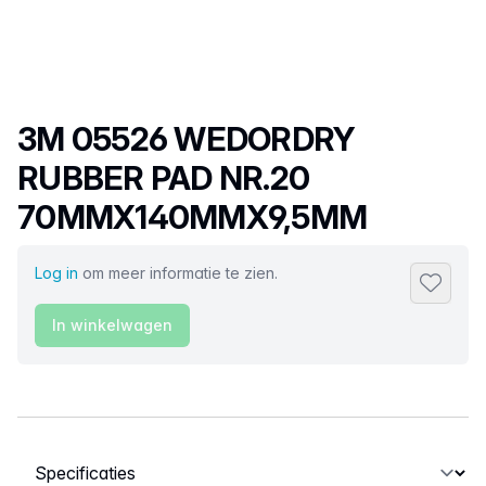
Productnaam
3M 05526 WEDORDRY
RUBBER PAD NR.20
70MMX140MMX9,5MM
Log in
om meer informatie te zien.
Toevoeg
In winkelwagen
Selecteer een tabblad