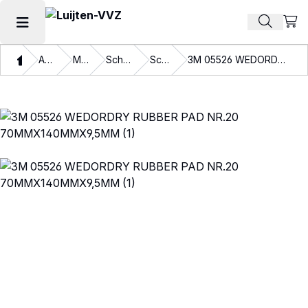
Beki
Zoek pr
Hoofdmenu openen
Thuis
Assortiment
Materialen
Schuurmaterialen
Schuurrubber
3M 05526 WEDORDRY RUBBER PAD NR.20 70MMX140MMX9,5MM