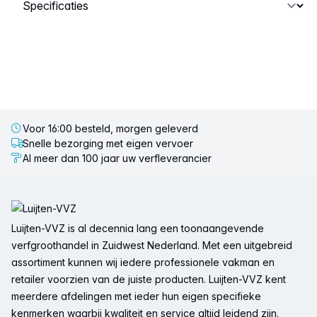
Selecteer een tabblad
Voor 16:00 besteld, morgen geleverd
Snelle bezorging met eigen vervoer
Al meer dan 100 jaar uw verfleverancier
Voettekst
Luijten-VVZ is al decennia lang een toonaangevende
verfgroothandel in Zuidwest Nederland. Met een uitgebreid
assortiment kunnen wij iedere professionele vakman en
retailer voorzien van de juiste producten. Luijten-VVZ kent
meerdere afdelingen met ieder hun eigen specifieke
kenmerken waarbij kwaliteit en service altijd leidend zijn.