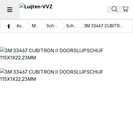
Beki
Zoek pr
Hoofdmenu openen
Thuis
Assortiment
Materialen
Schuurmaterialen
Schuurschijven
3M 33467 CUBITRON II DOORSLIJPSCHIJF 115X1X22,23MM