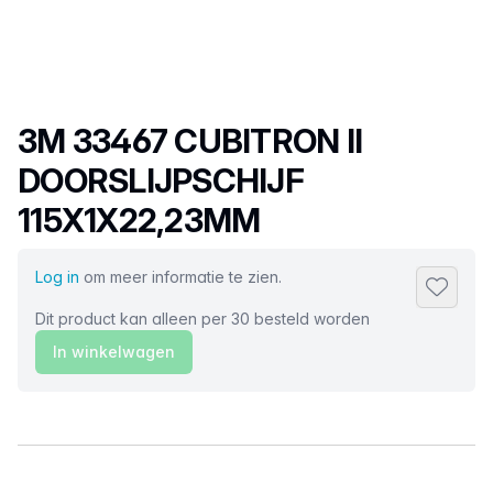
Productnaam
3M 33467 CUBITRON II
DOORSLIJPSCHIJF
115X1X22,23MM
Log in
om meer informatie te zien.
Toevoeg
Dit product kan alleen per 30 besteld worden
In winkelwagen