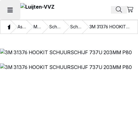
Beki
Zoek pr
Hoofdmenu openen
Thuis
Assortiment
Materialen
Schuurmaterialen
Schuurschijven
3M 31376 HOOKIT SCHUURSCHIJF 737U 203MM P80