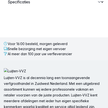
Selecteer een tabblad
Voor 16:00 besteld, morgen geleverd
Snelle bezorging met eigen vervoer
Al meer dan 100 jaar uw verfleverancier
Voettekst
Luijten-VVZ is al decennia lang een toonaangevende
verfgroothandel in Zuidwest Nederland. Met een uitgebreid
assortiment kunnen wij iedere professionele vakman en
retailer voorzien van de juiste producten. Luijten-VVZ kent
meerdere afdelingen met ieder hun eigen specifieke
kenmerken waarbij kwaliteit en service altijd leidend zijn.