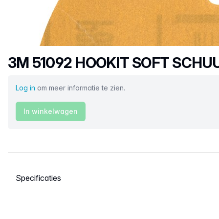
Productnaam
3M 51092 HOOKIT SOFT SCHU
Log in
om meer informatie te zien.
In winkelwagen
Selecteer een tabblad