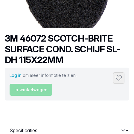
Productnaam
3M 46072 SCOTCH-BRITE
SURFACE COND. SCHIJF SL-
DH 115X22MM
Log in
om meer informatie te zien.
Toevoeg
In winkelwagen
Selecteer een tabblad