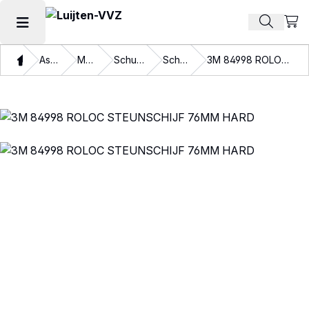
Beki
Zoek pr
Hoofdmenu openen
Thuis
Assortiment
Materialen
Schuurmaterialen
Schuurschijven
3M 84998 ROLOC STEUNSCHIJF 76MM HARD