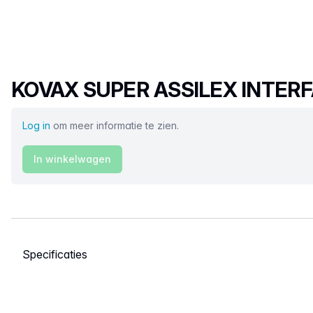
Productnaam
KOVAX SUPER ASSILEX INTER
Log in
om meer informatie te zien.
In winkelwagen
Selecteer een tabblad