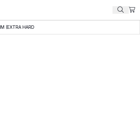
Beki
Zoek pr
MM (EXTRA HARD