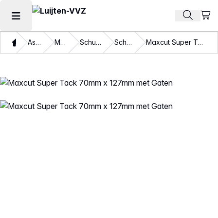
Beki
Zoek pr
Hoofdmenu openen
Thuis
Assortiment
Materialen
Schuurmaterialen
Schuurschijven
Maxcut Super Tack 70mm x 127mm met Gaten