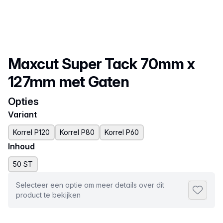
Productnaam
Maxcut Super Tack 70mm x
127mm met Gaten
Opties
Variant
Korrel P120
Korrel P80
Korrel P60
Inhoud
50 ST
Selecteer een optie om meer details over dit
Toevoeg
product te bekijken