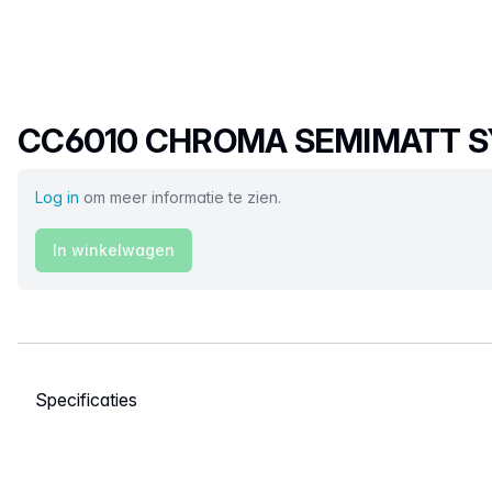
Productnaam
CC6010 CHROMA SEMIMATT 
Log in
om meer informatie te zien.
In winkelwagen
Selecteer een tabblad