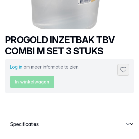
Productnaam
PROGOLD INZETBAK TBV
COMBI M SET 3 STUKS
Log in
om meer informatie te zien.
Toevoeg
In winkelwagen
Selecteer een tabblad