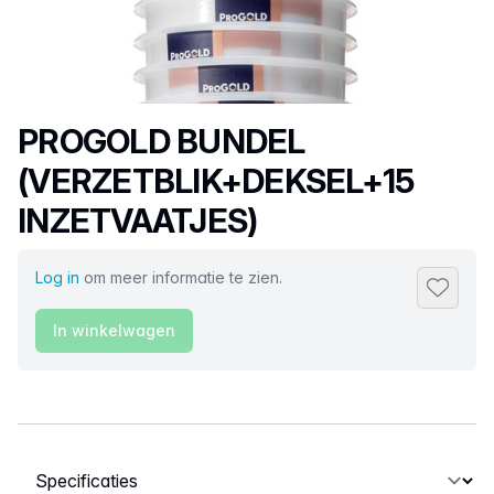
Productnaam
PROGOLD BUNDEL
(VERZETBLIK+DEKSEL+15
INZETVAATJES)
Log in
om meer informatie te zien.
Toevoeg
In winkelwagen
Selecteer een tabblad