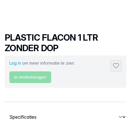
Productnaam
PLASTIC FLACON 1 LTR
ZONDER DOP
Log in
om meer informatie te zien.
Toevoeg
In winkelwagen
Selecteer een tabblad